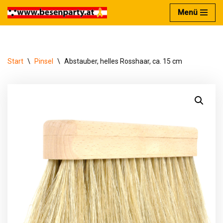
Menü
Zum
Inhalt
springen
Start
\
Pinsel
\
Abstauber, helles Rosshaar, ca. 15 cm