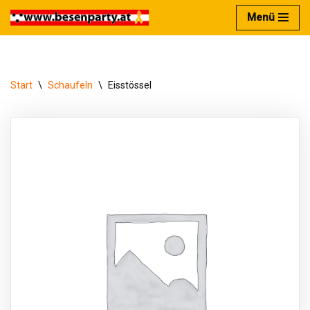
Menü
Zum
Inhalt
springen
Start
\
Schaufeln
\
Eisstössel