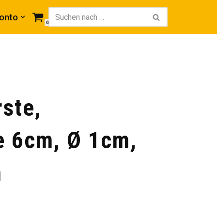
onto
0
ste,
e 6cm, Ø 1cm,
m