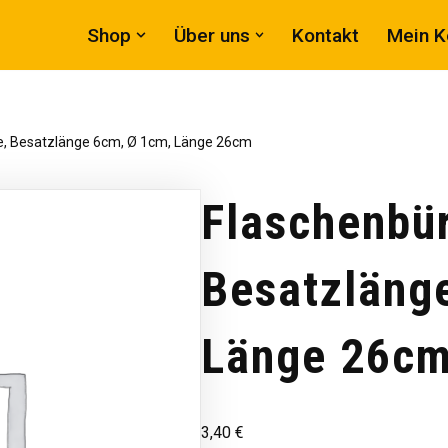
Shop
Über uns
Kontakt
Mein K
e, Besatzlänge 6cm, Ø 1cm, Länge 26cm
Flaschenbür
Besatzläng
Länge 26c
3,40
€