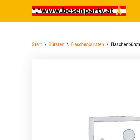
Zum
Inhalt
springen
Start
\
Bürsten
\
Flaschenbürsten
\
Flaschenbürst