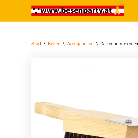
Zum
Inhalt
springen
Start
\
Besen
\
Arengabesen
\
Gartenbürste mit E