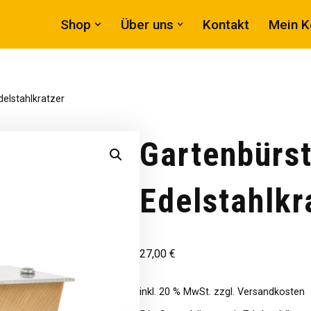
Shop
Über uns
Kontakt
Mein K
delstahlkratzer
Gartenbürst
Edelstahlkr
27,00
€
inkl. 20 % MwSt.
zzgl.
Versandkosten