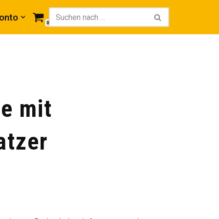
onto
0
e mit
atzer