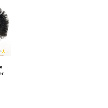
ga
den