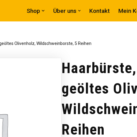
Shop
Über uns
Kontakt
Mein K
 geöltes Olivenholz, Wildschweinborste, 5 Reihen
Haarbürste,
geöltes Oli
Wildschwein
Reihen