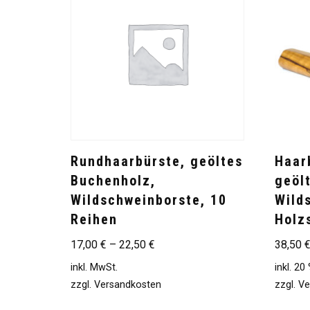
Rundhaarbürste, geöltes
Haar
Buchenholz,
geöl
Wildschweinborste, 10
Wild
Reihen
Holzs
17,00
€
–
22,50
€
38,50
inkl. MwSt.
inkl. 2
zzgl.
Versandkosten
zzgl.
Ve