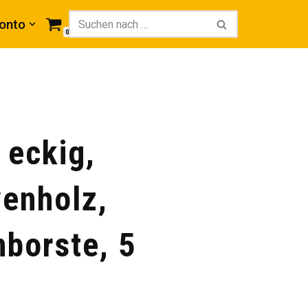
onto
0
 eckig,
venholz,
borste, 5