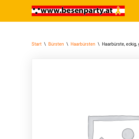
Zum
Inhalt
springen
Start
\
Bürsten
\
Haarbürsten
\
Haarbürste, eckig,