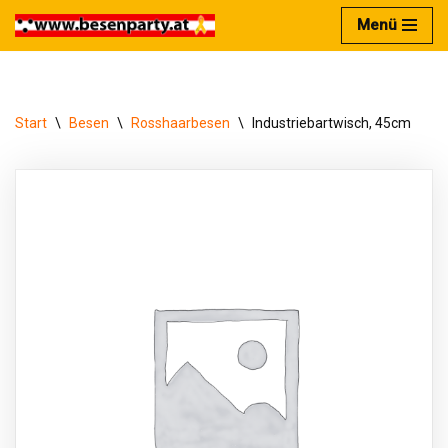
Menü
Zum
Inhalt
springen
Start
\
Besen
\
Rosshaarbesen
\
Industriebartwisch, 45cm