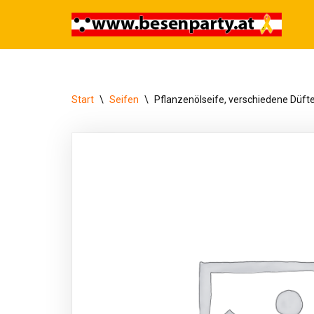
Zum
Inhalt
springen
Start
\
Seifen
\
Pflanzenölseife, verschiedene Düfte