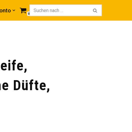
onto
0
eife,
e Düfte,