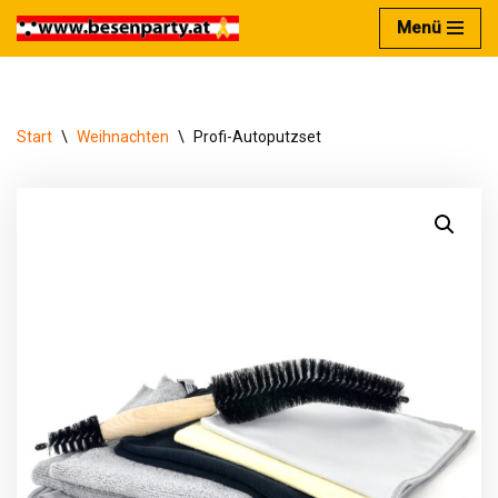
Menü
Zum
Inhalt
springen
Start
\
Weihnachten
\
Profi-Autoputzset