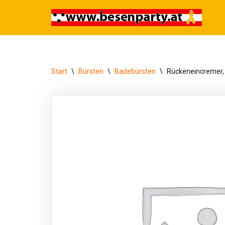
Zum
Inhalt
springen
Start
\
Bürsten
\
Badebürsten
\
Rückeneincremer, 