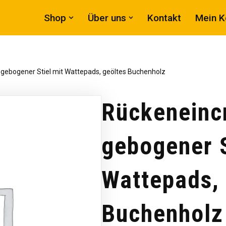
Shop
Über uns
Kontakt
Mein K
gebogener Stiel mit Wattepads, geöltes Buchenholz
Rückeneinc
gebogener S
Wattepads, 
Buchenholz