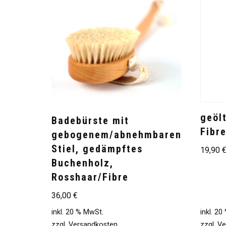
geöl
Badebürste mit
Fibre
gebogenem/abnehmbaren
Stiel, gedämpftes
19,90
Buchenholz,
Rosshaar/Fibre
36,00
€
inkl. 20 % MwSt.
inkl. 2
zzgl.
Versandkosten
zzgl.
Ve