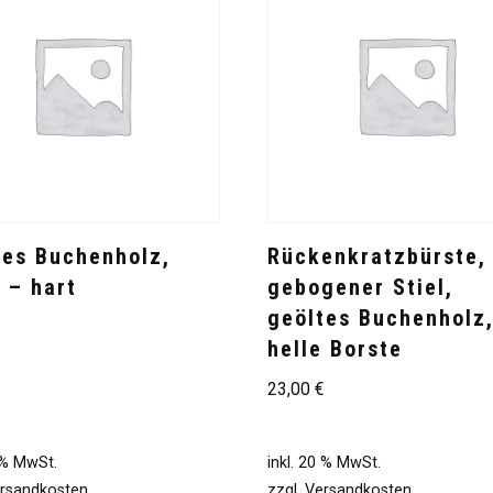
tes Buchenholz,
Rückenkratzbürste,
 – hart
gebogener Stiel,
geöltes Buchenholz
€
helle Borste
23,00
€
0 % MwSt.
inkl. 20 % MwSt.
rsandkosten
zzgl.
Versandkosten