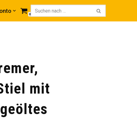
onto
0
remer,
tiel mit
geöltes