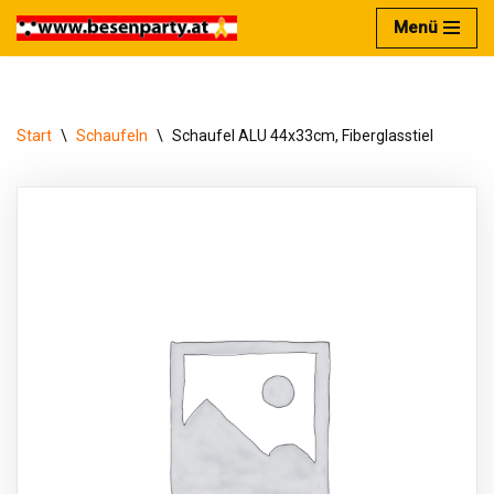
Menü
Zum
Inhalt
springen
Start
\
Schaufeln
\
Schaufel ALU 44x33cm, Fiberglasstiel