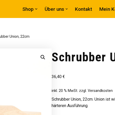
Shop
Über uns
Kontakt
Mein K
ubber Union, 22cm
Schrubber 
36,40
€
inkl. 20 % MwSt.
zzgl.
Versandkosten
Schrubber Union, 22cm. Union ist w
härteren Ausführung.