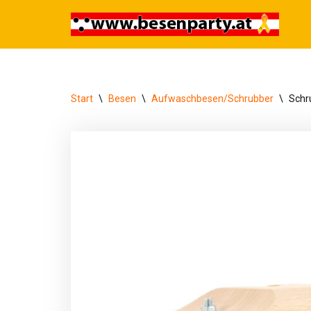
Zum
Inhalt
springen
Start
\
Besen
\
Aufwaschbesen/Schrubber
\
Schr