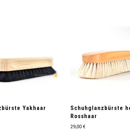
zbürste Yakhaar
Schuhglanzbürste he
Rosshaar
€
29,00
€