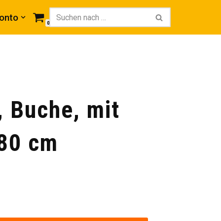
onto
0
, Buche, mit
 80 cm