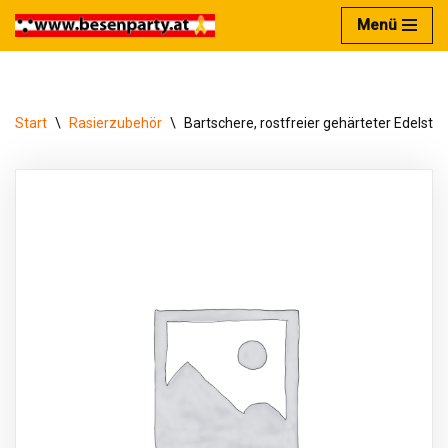
Menü
Zum
Inhalt
springen
Start
\
Rasierzubehör
\
Bartschere, rostfreier gehärteter Edelstah