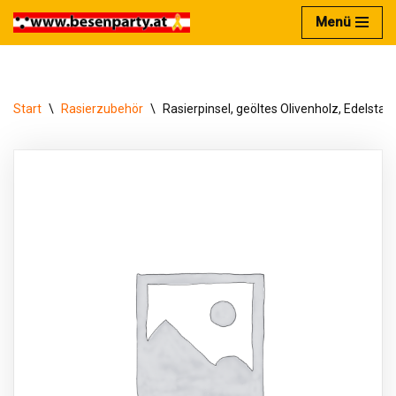
Menü
Zum
Inhalt
springen
Start
\
Rasierzubehör
\
Rasierpinsel, geöltes Olivenholz, Edelstah