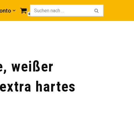
onto
0
e, weißer
 extra hartes