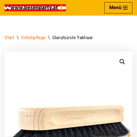
Menü
Zum
Inhalt
springen
Start
\
Schuhpflege
\
Glanzbürste Yakhaar