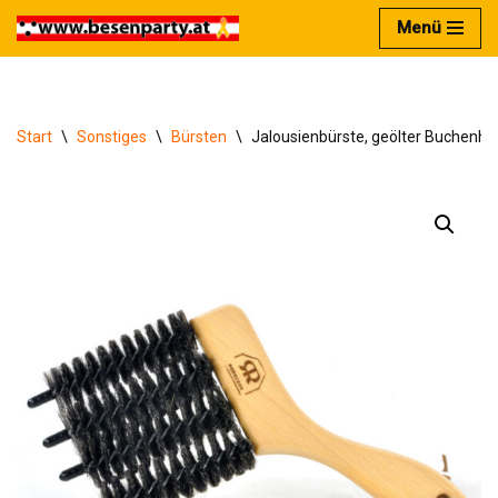
Menü
Zum
Inhalt
springen
Start
\
Sonstiges
\
Bürsten
\
Jalousienbürste, geölter Buchenhol