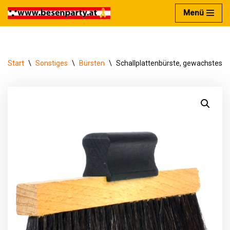
Menü
Zum
Inhalt
springen
Start
\
Sonstiges
\
Bürsten
\
Schallplattenbürste, gewachstes 