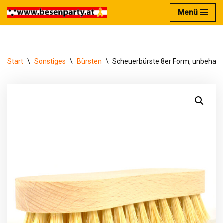
Menü
Zum
Inhalt
springen
Start
\
Sonstiges
\
Bürsten
\
Scheuerbürste 8er Form, unbehand