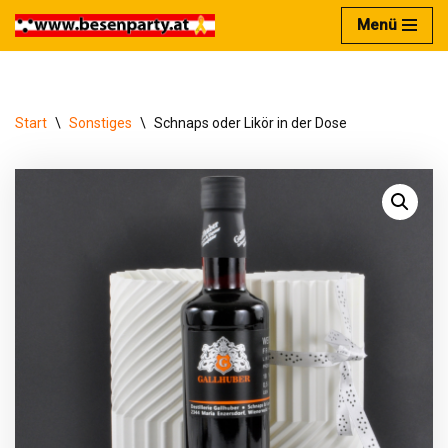
Menü
Zum
Inhalt
springen
Start
\
Sonstiges
\
Schnaps oder Likör in der Dose