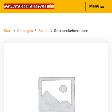
Menü
Zum
Inhalt
springen
Start
\
Sonstiges
\
Besen
\
Strassenkehrerbesen