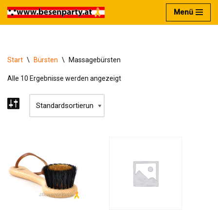
Menü
Zum
Inhalt
springen
Start
\
Bürsten
\
Massagebürsten
Alle 10 Ergebnisse werden angezeigt