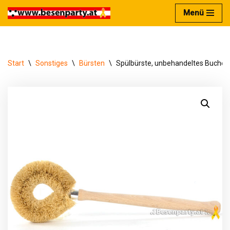
Menü
Zum
Inhalt
springen
Start
\
Sonstiges
\
Bürsten
\
Spülbürste, unbehandeltes Buchenh