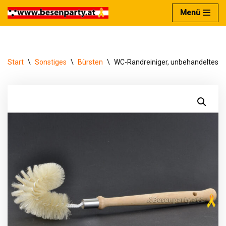
Menü
Zum
Inhalt
springen
Start
\
Sonstiges
\
Bürsten
\
WC-Randreiniger, unbehandeltes Bu