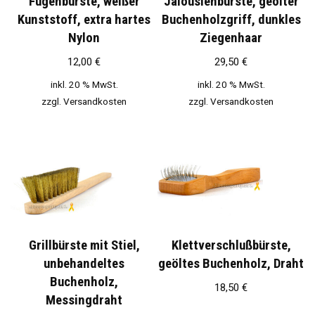
Fugenbürste, weißer
Jalousienbürste, geölter
Kunststoff, extra hartes
Buchenholzgriff, dunkles
Nylon
Ziegenhaar
12,00
€
29,50
€
inkl. 20 % MwSt.
inkl. 20 % MwSt.
zzgl.
Versandkosten
zzgl.
Versandkosten
Grillbürste mit Stiel,
Klettverschlußbürste,
unbehandeltes
geöltes Buchenholz, Draht
Buchenholz,
18,50
€
Messingdraht